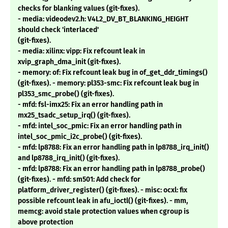
checks for blanking values (git-fixes).
- media: videodev2.h: V4L2_DV_BT_BLANKING_HEIGHT
should check 'interlaced'
(git-fixes).
- media: xilinx: vipp: Fix refcount leak in
xvip_graph_dma_init (git-fixes).
- memory: of: Fix refcount leak bug in of_get_ddr_timings()
(git-fixes). - memory: pl353-smc: Fix refcount leak bug in
pl353_smc_probe() (git-fixes).
- mfd: fsl-imx25: Fix an error handling path in
mx25_tsadc_setup_irq() (git-fixes).
- mfd: intel_soc_pmic: Fix an error handling path in
intel_soc_pmic_i2c_probe() (git-fixes).
- mfd: lp8788: Fix an error handling path in lp8788_irq_init()
and lp8788_irq_init() (git-fixes).
- mfd: lp8788: Fix an error handling path in lp8788_probe()
(git-fixes). - mfd: sm501: Add check for
platform_driver_register() (git-fixes). - misc: ocxl: fix
possible refcount leak in afu_ioctl() (git-fixes). - mm,
memcg: avoid stale protection values when cgroup is
above protection