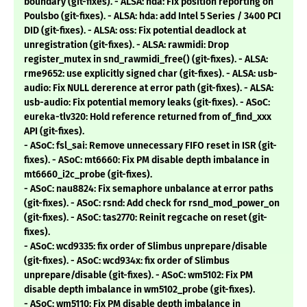
boundary (git-fixes). - ALSA: hda: Fix position reporting on
Poulsbo (git-fixes). - ALSA: hda: add Intel 5 Series / 3400 PCI
DID (git-fixes). - ALSA: oss: Fix potential deadlock at
unregistration (git-fixes). - ALSA: rawmidi: Drop
register_mutex in snd_rawmidi_free() (git-fixes). - ALSA:
rme9652: use explicitly signed char (git-fixes). - ALSA: usb-
audio: Fix NULL dererence at error path (git-fixes). - ALSA:
usb-audio: Fix potential memory leaks (git-fixes). - ASoC:
eureka-tlv320: Hold reference returned from of_find_xxx
API (git-fixes).
- ASoC: fsl_sai: Remove unnecessary FIFO reset in ISR (git-
fixes). - ASoC: mt6660: Fix PM disable depth imbalance in
mt6660_i2c_probe (git-fixes).
- ASoC: nau8824: Fix semaphore unbalance at error paths
(git-fixes). - ASoC: rsnd: Add check for rsnd_mod_power_on
(git-fixes). - ASoC: tas2770: Reinit regcache on reset (git-
fixes).
- ASoC: wcd9335: fix order of Slimbus unprepare/disable
(git-fixes). - ASoC: wcd934x: fix order of Slimbus
unprepare/disable (git-fixes). - ASoC: wm5102: Fix PM
disable depth imbalance in wm5102_probe (git-fixes).
- ASoC: wm5110: Fix PM disable depth imbalance in