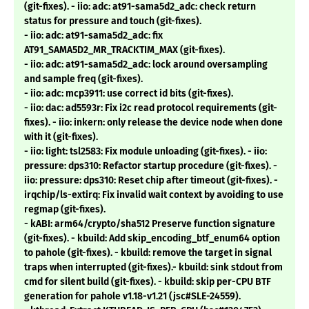
(git-fixes). - iio: adc: at91-sama5d2_adc: check return
status for pressure and touch (git-fixes).
- iio: adc: at91-sama5d2_adc: fix
AT91_SAMA5D2_MR_TRACKTIM_MAX (git-fixes).
- iio: adc: at91-sama5d2_adc: lock around oversampling
and sample freq (git-fixes).
- iio: adc: mcp3911: use correct id bits (git-fixes).
- iio: dac: ad5593r: Fix i2c read protocol requirements (git-
fixes). - iio: inkern: only release the device node when done
with it (git-fixes).
- iio: light: tsl2583: Fix module unloading (git-fixes). - iio:
pressure: dps310: Refactor startup procedure (git-fixes). -
iio: pressure: dps310: Reset chip after timeout (git-fixes). -
irqchip/ls-extirq: Fix invalid wait context by avoiding to use
regmap (git-fixes).
- kABI: arm64/crypto/sha512 Preserve function signature
(git-fixes). - kbuild: Add skip_encoding_btf_enum64 option
to pahole (git-fixes). - kbuild: remove the target in signal
traps when interrupted (git-fixes).- kbuild: sink stdout from
cmd for silent build (git-fixes). - kbuild: skip per-CPU BTF
generation for pahole v1.18-v1.21 (jsc#SLE-24559).