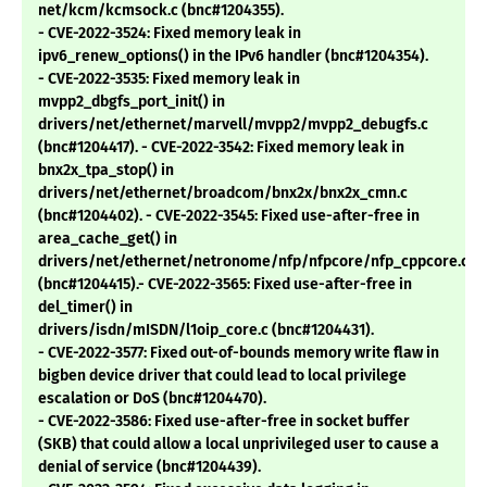
net/kcm/kcmsock.c (bnc#1204355).
- CVE-2022-3524: Fixed memory leak in
ipv6_renew_options() in the IPv6 handler (bnc#1204354).
- CVE-2022-3535: Fixed memory leak in
mvpp2_dbgfs_port_init() in
drivers/net/ethernet/marvell/mvpp2/mvpp2_debugfs.c
(bnc#1204417). - CVE-2022-3542: Fixed memory leak in
bnx2x_tpa_stop() in
drivers/net/ethernet/broadcom/bnx2x/bnx2x_cmn.c
(bnc#1204402). - CVE-2022-3545: Fixed use-after-free in
area_cache_get() in
drivers/net/ethernet/netronome/nfp/nfpcore/nfp_cppcore.c
(bnc#1204415).- CVE-2022-3565: Fixed use-after-free in
del_timer() in
drivers/isdn/mISDN/l1oip_core.c (bnc#1204431).
- CVE-2022-3577: Fixed out-of-bounds memory write flaw in
bigben device driver that could lead to local privilege
escalation or DoS (bnc#1204470).
- CVE-2022-3586: Fixed use-after-free in socket buffer
(SKB) that could allow a local unprivileged user to cause a
denial of service (bnc#1204439).