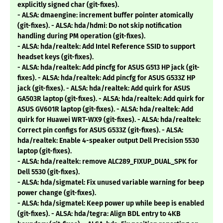
explicitly signed char (git-fixes).
- ALSA: dmaengine: increment buffer pointer atomically
(git-fixes). - ALSA: hda/hdmi: Do not skip notification
handling during PM operation (git-fixes).
- ALSA: hda/realtek: Add Intel Reference SSID to support
headset keys (git-fixes).
- ALSA: hda/realtek: Add pincfg for ASUS G513 HP jack (git-
fixes). - ALSA: hda/realtek: Add pincfg for ASUS G533Z HP
jack (git-fixes). - ALSA: hda/realtek: Add quirk for ASUS
GA503R laptop (git-fixes). - ALSA: hda/realtek: Add quirk for
ASUS GV601R laptop (git-fixes). - ALSA: hda/realtek: Add
quirk for Huawei WRT-WX9 (git-fixes). - ALSA: hda/realtek:
Correct pin configs for ASUS G533Z (git-fixes). - ALSA:
hda/realtek: Enable 4-speaker output Dell Precision 5530
laptop (git-fixes).
- ALSA: hda/realtek: remove ALC289_FIXUP_DUAL_SPK for
Dell 5530 (git-fixes).
- ALSA: hda/sigmatel: Fix unused variable warning for beep
power change (git-fixes).
- ALSA: hda/sigmatel: Keep power up while beep is enabled
(git-fixes). - ALSA: hda/tegra: Align BDL entry to 4KB