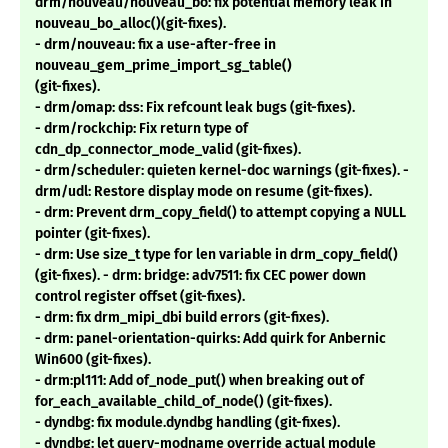
drm/nouveau/nouveau_bo: fix potential memory leak in
nouveau_bo_alloc()(git-fixes).
- drm/nouveau: fix a use-after-free in
nouveau_gem_prime_import_sg_table()
(git-fixes).
- drm/omap: dss: Fix refcount leak bugs (git-fixes).
- drm/rockchip: Fix return type of
cdn_dp_connector_mode_valid (git-fixes).
- drm/scheduler: quieten kernel-doc warnings (git-fixes). -
drm/udl: Restore display mode on resume (git-fixes).
- drm: Prevent drm_copy_field() to attempt copying a NULL
pointer (git-fixes).
- drm: Use size_t type for len variable in drm_copy_field()
(git-fixes). - drm: bridge: adv7511: fix CEC power down
control register offset (git-fixes).
- drm: fix drm_mipi_dbi build errors (git-fixes).
- drm: panel-orientation-quirks: Add quirk for Anbernic
Win600 (git-fixes).
- drm:pl111: Add of_node_put() when breaking out of
for_each_available_child_of_node() (git-fixes).
- dyndbg: fix module.dyndbg handling (git-fixes).
- dyndbg: let query-modname override actual module