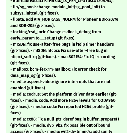
- kthread: Extract KTHREAD_IS_PER_CPU (bsc#1204753).
- lib/sg_pool: change module_init(sg_pool_init) to
subsys_initcall (git-fixes).
- libata: add ATA_HORKAGE_NOLPM for Pioneer BDR-207M
and BDR-205 (git-fixes).
- locking/csd_lock: Change csdlock_debug from
early_param to __setup (git-fixes).
- mISDN: fix use-after-free bugs in l1oip timer handlers
(git-fixes). - mISDN: hfcpci: Fix use-after-free bug in
hfcpci_softirq (git-fixes). - mac802154: Fix LQI recording
(git-fixes).
- mailbox: bcm-ferxrm-mailbox: Fix error check for
dma_map_sg (git-fixes).
- media: aspeed-video: ignore interrupts that are not
enabled (git-fixes).
- media: cedrus: Set the platform driver data earlier (git-
fixes). - media: coda: Add more H264 levels for CODA960
(git-fixes). - media: coda: Fix reported H264 profile (git-
fixes).
- media: cx88: Fix a null-ptr-deref bug in buffer_prepare()
(git-fixes). - media: dvb_vb2: fix possible out of bound
access (git-fixes). - media: v4l2-dv-timings: add sanity