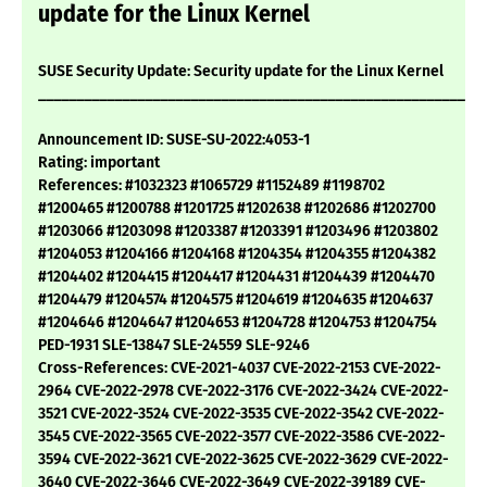
update for the Linux Kernel
SUSE Security Update: Security update for the Linux Kernel
___________________________________________________________
Announcement ID: SUSE-SU-2022:4053-1
Rating: important
References: #1032323 #1065729 #1152489 #1198702
#1200465 #1200788 #1201725 #1202638 #1202686 #1202700
#1203066 #1203098 #1203387 #1203391 #1203496 #1203802
#1204053 #1204166 #1204168 #1204354 #1204355 #1204382
#1204402 #1204415 #1204417 #1204431 #1204439 #1204470
#1204479 #1204574 #1204575 #1204619 #1204635 #1204637
#1204646 #1204647 #1204653 #1204728 #1204753 #1204754
PED-1931 SLE-13847 SLE-24559 SLE-9246
Cross-References: CVE-2021-4037 CVE-2022-2153 CVE-2022-
2964 CVE-2022-2978 CVE-2022-3176 CVE-2022-3424 CVE-2022-
3521 CVE-2022-3524 CVE-2022-3535 CVE-2022-3542 CVE-2022-
3545 CVE-2022-3565 CVE-2022-3577 CVE-2022-3586 CVE-2022-
3594 CVE-2022-3621 CVE-2022-3625 CVE-2022-3629 CVE-2022-
3640 CVE-2022-3646 CVE-2022-3649 CVE-2022-39189 CVE-