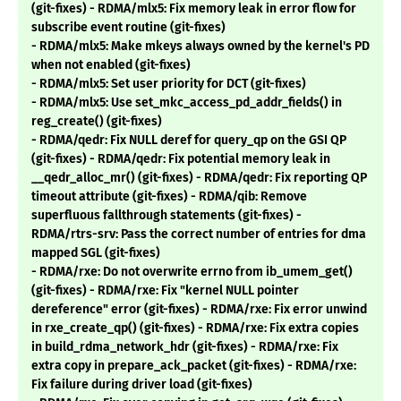
(git-fixes) - RDMA/mlx5: Fix memory leak in error flow for
subscribe event routine (git-fixes)
- RDMA/mlx5: Make mkeys always owned by the kernel's PD
when not enabled (git-fixes)
- RDMA/mlx5: Set user priority for DCT (git-fixes)
- RDMA/mlx5: Use set_mkc_access_pd_addr_fields() in
reg_create() (git-fixes)
- RDMA/qedr: Fix NULL deref for query_qp on the GSI QP
(git-fixes) - RDMA/qedr: Fix potential memory leak in
__qedr_alloc_mr() (git-fixes) - RDMA/qedr: Fix reporting QP
timeout attribute (git-fixes) - RDMA/qib: Remove
superfluous fallthrough statements (git-fixes) -
RDMA/rtrs-srv: Pass the correct number of entries for dma
mapped SGL (git-fixes)
- RDMA/rxe: Do not overwrite errno from ib_umem_get()
(git-fixes) - RDMA/rxe: Fix "kernel NULL pointer
dereference" error (git-fixes) - RDMA/rxe: Fix error unwind
in rxe_create_qp() (git-fixes) - RDMA/rxe: Fix extra copies
in build_rdma_network_hdr (git-fixes) - RDMA/rxe: Fix
extra copy in prepare_ack_packet (git-fixes) - RDMA/rxe:
Fix failure during driver load (git-fixes)