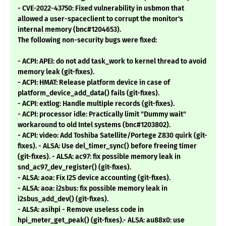
- CVE-2022-43750: Fixed vulnerability in usbmon that
allowed a user-spaceclient to corrupt the monitor's
internal memory (bnc#1204653).
The following non-security bugs were fixed:
- ACPI: APEI: do not add task_work to kernel thread to avoid
memory leak (git-fixes).
- ACPI: HMAT: Release platform device in case of
platform_device_add_data() fails (git-fixes).
- ACPI: extlog: Handle multiple records (git-fixes).
- ACPI: processor idle: Practically limit "Dummy wait"
workaround to old Intel systems (bnc#1203802).
- ACPI: video: Add Toshiba Satellite/Portege Z830 quirk (git-
fixes). - ALSA: Use del_timer_sync() before freeing timer
(git-fixes). - ALSA: ac97: fix possible memory leak in
snd_ac97_dev_register() (git-fixes).
- ALSA: aoa: Fix I2S device accounting (git-fixes).
- ALSA: aoa: i2sbus: fix possible memory leak in
i2sbus_add_dev() (git-fixes).
- ALSA: asihpi - Remove useless code in
hpi_meter_get_peak() (git-fixes).- ALSA: au88x0: use