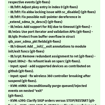
respective events (git-fixes)
- IB/hfi1: Adjust pkey entry in index 0 (git-fixes)
- IB/hfi1: Fix abba locking issue with sc_disable() (git-fixes)
- IB/hfi1: Fix possible null-pointer dereference in
_extend_sdma_tx_descs() (git-fixes)
- IB/mlx4: Add support for REJ due to timeout (git-fixes) -
IB/mlx4: Use port iterator and validation APIs (git-fixes) -
IB/qib: Protect from buffer overflow in struct
qib_user_sdma_pkt fields(git-fixes)
- IB/rdmavt: Add __init/__exit annotations to module
init/exit funcs (git-fixes)
- IB/srpt: Remove redundant assignment to ret (git-fixes) -
Input: i8042 - fix refount leak on sparc (git-fixes).
- Input: xpad - add supported devices as contributed on
github (git-fixes).
- Input: xpad - fix wireless 360 controller breaking after
suspend (git-fixes).
- KVM: nVMX: Unconditionally purge queued/injected
events on nested "exit"
(git-fixes).
- KVM: s390: Clarify SIGP orders versus STOP/RESTART (git-