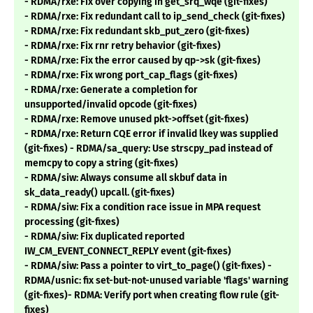
- RDMA/rxe: Fix over copying in get_srq_wqe (git-fixes)
- RDMA/rxe: Fix redundant call to ip_send_check (git-fixes)
- RDMA/rxe: Fix redundant skb_put_zero (git-fixes)
- RDMA/rxe: Fix rnr retry behavior (git-fixes)
- RDMA/rxe: Fix the error caused by qp->sk (git-fixes)
- RDMA/rxe: Fix wrong port_cap_flags (git-fixes)
- RDMA/rxe: Generate a completion for
unsupported/invalid opcode (git-fixes)
- RDMA/rxe: Remove unused pkt->offset (git-fixes)
- RDMA/rxe: Return CQE error if invalid lkey was supplied
(git-fixes) - RDMA/sa_query: Use strscpy_pad instead of
memcpy to copy a string (git-fixes)
- RDMA/siw: Always consume all skbuf data in
sk_data_ready() upcall. (git-fixes)
- RDMA/siw: Fix a condition race issue in MPA request
processing (git-fixes)
- RDMA/siw: Fix duplicated reported
IW_CM_EVENT_CONNECT_REPLY event (git-fixes)
- RDMA/siw: Pass a pointer to virt_to_page() (git-fixes) -
RDMA/usnic: fix set-but-not-unused variable 'flags' warning
(git-fixes)- RDMA: Verify port when creating flow rule (git-
fixes)