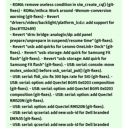
- RDMA: remove useless condition in siw_create_cq() (git-
fixes) - RDMa/mthca: Work around -Wenum-conversion
warning (git-fixes) - Revert
"drivers/video/backlight/platform_lcd.c: add support for
(bsc#1152489)
- Revert "drm: bridge: analogix/dp: add panel
prepare/unprepare in suspend/resume time" (git-fixes).
- Revert "usb: add quirks for Lenovo OneLink+ Dock" (git-
fixes). - Revert "usb: storage: Add quirk for Samsung Fit
flash" (git-fixes). - Revert "usb: storage: Add quirk for
Samsung Fit flash" (git-fixes). - USB: serial: console: move
mutex_unlock() before usb_serial_put() (git-fixes).
- USB: serial: ftdi_sio: fix 300 bps rate for SIO (git-fixes). -
USB: serial: option: add Quectel BG95 0x0203 composition
(git-fixes). - USB: serial: option: add Quectel BG95 0x0203
composition (git-fixes). - USB: serial: option: add Quectel
RM520N (git-fixes).
- USB: serial: option: add Quectel RM520N (git-fixes).
- USB: serial: qcserial: add new usb-id for Dell branded
EM7455 (git-fixes).
- USB: serial: qcserial: add new usb-id for Dell branded