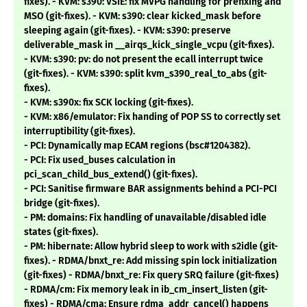
fixes). - KVM: s390: VSIE: fix MVPG handling for prefixing and
MSO (git-fixes). - KVM: s390: clear kicked_mask before
sleeping again (git-fixes). - KVM: s390: preserve
deliverable_mask in __airqs_kick_single_vcpu (git-fixes).
- KVM: s390: pv: do not present the ecall interrupt twice
(git-fixes). - KVM: s390: split kvm_s390_real_to_abs (git-
fixes).
- KVM: s390x: fix SCK locking (git-fixes).
- KVM: x86/emulator: Fix handing of POP SS to correctly set
interruptibility (git-fixes).
- PCI: Dynamically map ECAM regions (bsc#1204382).
- PCI: Fix used_buses calculation in
pci_scan_child_bus_extend() (git-fixes).
- PCI: Sanitise firmware BAR assignments behind a PCI-PCI
bridge (git-fixes).
- PM: domains: Fix handling of unavailable/disabled idle
states (git-fixes).
- PM: hibernate: Allow hybrid sleep to work with s2idle (git-
fixes). - RDMA/bnxt_re: Add missing spin lock initialization
(git-fixes) - RDMA/bnxt_re: Fix query SRQ failure (git-fixes)
- RDMA/cm: Fix memory leak in ib_cm_insert_listen (git-
fixes) - RDMA/cma: Ensure rdma_addr_cancel() happens