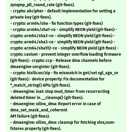
zynqmp_pll_round_rate (git-fixes).
- crypto: akcipher - default implementation for setting a
private key (git-fixes).
- crypto: arm64/sha - fix function types (git-fixes)
- crypto: arm64/sha1-ce - simplify NEON yield (git-fixes) -
crypto: arm64/sha2-ce - simplify NEON yield (git-fixes) -
crypto: arm64/sha3-ce - simplify NEON yield (git-fixes) -
crypto: arm64/sha512-ce - simplify NEON yield (git-fixes) -
crypto: cavium - prevent integer overflow loading firmware
(git-fixes).- crypto: ccp - Release dma channels before
dmaengine unrgister (git-fixes).
- crypto: hisilicon/zip - fix mismatch in get/set sgl_sge_nr
(git-fixes).- device property: Fix documentation for
*_match_string() APIs (git-fixes).
- dmaengine: ioat: stop mod_timer from resurrecting
deleted timer in __cleanup() (git-fixes).
- dmaengine: xilinx_dma: Report error in case of
dma_set_mask_and_coherent
API failure (git-fixes).
- dmaengine: xilinx_dma: cleanup for fetching xlnx,num-
fstores property (git-fixes).