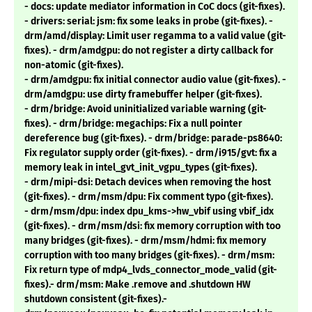
- docs: update mediator information in CoC docs (git-fixes).
- drivers: serial: jsm: fix some leaks in probe (git-fixes). -
drm/amd/display: Limit user regamma to a valid value (git-
fixes). - drm/amdgpu: do not register a dirty callback for
non-atomic (git-fixes).
- drm/amdgpu: fix initial connector audio value (git-fixes). -
drm/amdgpu: use dirty framebuffer helper (git-fixes).
- drm/bridge: Avoid uninitialized variable warning (git-
fixes). - drm/bridge: megachips: Fix a null pointer
dereference bug (git-fixes). - drm/bridge: parade-ps8640:
Fix regulator supply order (git-fixes). - drm/i915/gvt: fix a
memory leak in intel_gvt_init_vgpu_types (git-fixes).
- drm/mipi-dsi: Detach devices when removing the host
(git-fixes). - drm/msm/dpu: Fix comment typo (git-fixes).
- drm/msm/dpu: index dpu_kms->hw_vbif using vbif_idx
(git-fixes). - drm/msm/dsi: fix memory corruption with too
many bridges (git-fixes). - drm/msm/hdmi: fix memory
corruption with too many bridges (git-fixes). - drm/msm:
Fix return type of mdp4_lvds_connector_mode_valid (git-
fixes).- drm/msm: Make .remove and .shutdown HW
shutdown consistent (git-fixes).-