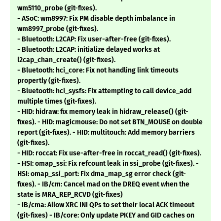
wm5110_probe (git-fixes).
- ASoC: wm8997: Fix PM disable depth imbalance in
wm8997_probe (git-fixes).
- Bluetooth: L2CAP: Fix user-after-free (git-fixes).
- Bluetooth: L2CAP: initialize delayed works at
l2cap_chan_create() (git-fixes).
- Bluetooth: hci_core: Fix not handling link timeouts
propertly (git-fixes).
- Bluetooth: hci_sysfs: Fix attempting to call device_add
multiple times (git-fixes).
- HID: hidraw: fix memory leak in hidraw_release() (git-
fixes). - HID: magicmouse: Do not set BTN_MOUSE on double
report (git-fixes). - HID: multitouch: Add memory barriers
(git-fixes).
- HID: roccat: Fix use-after-free in roccat_read() (git-fixes).
- HSI: omap_ssi: Fix refcount leak in ssi_probe (git-fixes). -
HSI: omap_ssi_port: Fix dma_map_sg error check (git-
fixes). - IB/cm: Cancel mad on the DREQ event when the
state is MRA_REP_RCVD (git-fixes)
- IB/cma: Allow XRC INI QPs to set their local ACK timeout
(git-fixes) - IB/core: Only update PKEY and GID caches on