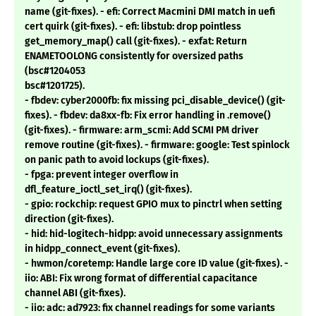
name (git-fixes). - efi: Correct Macmini DMI match in uefi
cert quirk (git-fixes). - efi: libstub: drop pointless
get_memory_map() call (git-fixes). - exfat: Return
ENAMETOOLONG consistently for oversized paths
(bsc#1204053
bsc#1201725).
- fbdev: cyber2000fb: fix missing pci_disable_device() (git-
fixes). - fbdev: da8xx-fb: Fix error handling in .remove()
(git-fixes). - firmware: arm_scmi: Add SCMI PM driver
remove routine (git-fixes). - firmware: google: Test spinlock
on panic path to avoid lockups (git-fixes).
- fpga: prevent integer overflow in
dfl_feature_ioctl_set_irq() (git-fixes).
- gpio: rockchip: request GPIO mux to pinctrl when setting
direction (git-fixes).
- hid: hid-logitech-hidpp: avoid unnecessary assignments
in hidpp_connect_event (git-fixes).
- hwmon/coretemp: Handle large core ID value (git-fixes). -
iio: ABI: Fix wrong format of differential capacitance
channel ABI (git-fixes).
- iio: adc: ad7923: fix channel readings for some variants