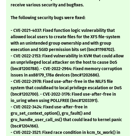
receive various security and bugfixes.
The following security bugs were fixed:
- CVE-2021-4037: Fixed function logic vulnerability that
allowed local users to create files for the XFS file-system
with an unintended group ownership and with group
execution and SGID permission bits set (bnc#1198702).
- CVE-2022-2153: Fixed vulnerability in KVM that could allow
an unprivileged local attacker on the host to cause DoS
(bnc#1200788). - CVE-2022-2964: Fixed memory corruption
issues in ax88179_178a devices (bnc#1202686).
- CVE-2022-2978: Fixed use-after-free in the NILFS file
system that couldlead to local privilege escalation or DoS
(bnc#1202700). - CVE-2022-3176: Fixed use-after-free in
io_uring when using POLLFREE (bnc#1203391).
- CVE-2022-3424: Fixed use-after-free in
gru_set_context_option(), gru_fault() and
gru_handle_user_call_os() that could lead to kernel panic
(bsc#1204166).
- CVE-2022-3521: Fixed race condition in kcm_tx_work() in