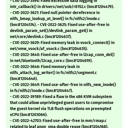
- CVE-2022-3594: Fixed excessive data logging in
intr_callback() in drivers/net/usb/r8152.c (bnc#1204479).
- CVE-2022-3621: Fixed null pointer dereference in
nilfs_bmap_lookup_at_level() in fs/nilfs2/inode.c
(bnc#1204574). - CVE-2022-3625: Fixed use-after-free in
devlink_param_set()/devlink_param_get() in
net/core/devlink.c (bnc#1204637).
- CVE-2022-3629: Fixed memory leak in vsock_connect() in
net/vmw_vsock/af_vsock.c (bnc#1204635).
- CVE-2022-3640: Fixed use-after-free in l2cap_conn_del()
in net/bluetooth/l2cap_core.c (bnc#1204619).
- CVE-2022-3646: Fixed memory leak in
nilfs_attach_log_writer() in fs/nilfs2/segment.c
(bnc#1204646).
- CVE-2022-3649: Fixed use-after-free in nilfs_new_inode()
in fs/nilfs2/inode.c (bnc#1204647).
- CVE-2022-39189: Fixed a flaw in the x86 KVM subsystem
that could allow unprivileged guest users to compromise
the guest kernel via TLB flush operations on preempted
vCPU (bnc#1203066).
- CVE-2022-42703: Fixed use-after-free in mm/rmap.c
related to leaf anon_vma double reuse (bnc#1204168).