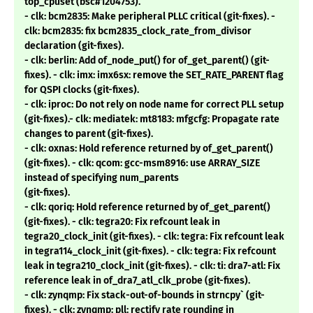
top_cpuset (bsc#1204753).
- clk: bcm2835: Make peripheral PLLC critical (git-fixes). -
clk: bcm2835: fix bcm2835_clock_rate_from_divisor
declaration (git-fixes).
- clk: berlin: Add of_node_put() for of_get_parent() (git-
fixes). - clk: imx: imx6sx: remove the SET_RATE_PARENT flag
for QSPI clocks (git-fixes).
- clk: iproc: Do not rely on node name for correct PLL setup
(git-fixes).- clk: mediatek: mt8183: mfgcfg: Propagate rate
changes to parent (git-fixes).
- clk: oxnas: Hold reference returned by of_get_parent()
(git-fixes). - clk: qcom: gcc-msm8916: use ARRAY_SIZE
instead of specifying num_parents
(git-fixes).
- clk: qoriq: Hold reference returned by of_get_parent()
(git-fixes). - clk: tegra20: Fix refcount leak in
tegra20_clock_init (git-fixes). - clk: tegra: Fix refcount leak
in tegra114_clock_init (git-fixes). - clk: tegra: Fix refcount
leak in tegra210_clock_init (git-fixes). - clk: ti: dra7-atl: Fix
reference leak in of_dra7_atl_clk_probe (git-fixes).
- clk: zynqmp: Fix stack-out-of-bounds in strncpy` (git-
fixes). - clk: zynqmp: pll: rectify rate rounding in