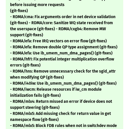
before issuing more requests
(git-fixes)
- RDMA/cma: Fix arguments order in net device validation
(git-fixes) - RDMA/core: Sanitize WQ state received from
the userspace (git-fixes) - RDMA/cxgb4: Remove MW
support (git-fixes)
- RDMA/efa: Free IRQ vectors on error flow (git-fixes)
- RDMA/efa: Remove double QP type assignment (git-fixes)
- RDMA/efa: Use ib_umem_num_dma_pages() (git-fixes)
- RDMA/hfi1: Fix potential integer multiplication overflow
errors (git-fixes)
- RDMA/hns: Remove unnecessary check for the sgid_attr
when modifying QP (git-fixes)
- RDMA/i40iw: Use ib_umem_num_dma_pages() (git-fixes)
- RDMA/iwcm: Release resources if iw_cm module
initialization fails (git-fixes)
- RDMA/mlx4: Return missed an error if device does not
support steering (git-fixes)
- RDMA/mlx5: Add missing check for return value in get
namespace flow (git-fixes)
- RDMA/mlx5: Block FDB rules when not in switchdev mode