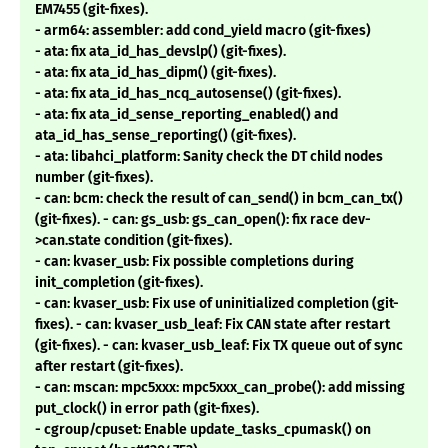
EM7455 (git-fixes).
- arm64: assembler: add cond_yield macro (git-fixes)
- ata: fix ata_id_has_devslp() (git-fixes).
- ata: fix ata_id_has_dipm() (git-fixes).
- ata: fix ata_id_has_ncq_autosense() (git-fixes).
- ata: fix ata_id_sense_reporting_enabled() and
ata_id_has_sense_reporting() (git-fixes).
- ata: libahci_platform: Sanity check the DT child nodes
number (git-fixes).
- can: bcm: check the result of can_send() in bcm_can_tx()
(git-fixes). - can: gs_usb: gs_can_open(): fix race dev-
>can.state condition (git-fixes).
- can: kvaser_usb: Fix possible completions during
init_completion (git-fixes).
- can: kvaser_usb: Fix use of uninitialized completion (git-
fixes). - can: kvaser_usb_leaf: Fix CAN state after restart
(git-fixes). - can: kvaser_usb_leaf: Fix TX queue out of sync
after restart (git-fixes).
- can: mscan: mpc5xxx: mpc5xxx_can_probe(): add missing
put_clock() in error path (git-fixes).
- cgroup/cpuset: Enable update_tasks_cpumask() on