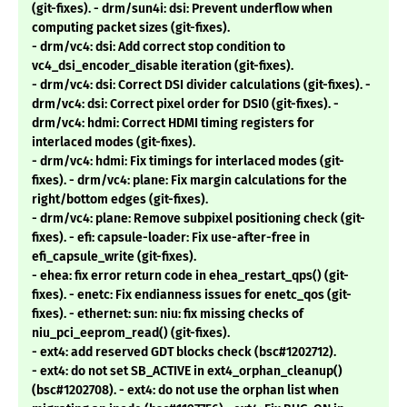
(git-fixes). - drm/sun4i: dsi: Prevent underflow when
computing packet sizes (git-fixes).
- drm/vc4: dsi: Add correct stop condition to
vc4_dsi_encoder_disable iteration (git-fixes).
- drm/vc4: dsi: Correct DSI divider calculations (git-fixes). -
drm/vc4: dsi: Correct pixel order for DSI0 (git-fixes). -
drm/vc4: hdmi: Correct HDMI timing registers for
interlaced modes (git-fixes).
- drm/vc4: hdmi: Fix timings for interlaced modes (git-
fixes). - drm/vc4: plane: Fix margin calculations for the
right/bottom edges (git-fixes).
- drm/vc4: plane: Remove subpixel positioning check (git-
fixes). - efi: capsule-loader: Fix use-after-free in
efi_capsule_write (git-fixes).
- ehea: fix error return code in ehea_restart_qps() (git-
fixes). - enetc: Fix endianness issues for enetc_qos (git-
fixes). - ethernet: sun: niu: fix missing checks of
niu_pci_eeprom_read() (git-fixes).
- ext4: add reserved GDT blocks check (bsc#1202712).
- ext4: do not set SB_ACTIVE in ext4_orphan_cleanup()
(bsc#1202708). - ext4: do not use the orphan list when