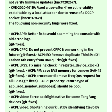
not verify firmware updates (bnc#1202677).
- CVE-2020-16119: Fixed a use-after-free vulnerability
exploitable by a local attacker due to reuse of a DCCP
socket. (bnc#1177471)
The following non-security bugs were fixed:
- ACPI: APEI: Better fix to avoid spamming the console with
old error logs
(git-fixes).
- ACPI: CPPC: Do not prevent CPPC from working in the
future (git-fixes).- ACPI: EC: Remove duplicate ThinkPad X1
Carbon 6th entry from DMI quirks(git-fixes).
- ACPI: LPSS: Fix missing check in register_device_clock()
(git-fixes). - ACPI: PM: save NVS memory for Lenovo G40-45
(git-fixes). - ACPI: processor: Remove freq Qos request for
all CPUs (git-fixes). - ACPI: property: Return type of
acpi_add_nondev_subnodes() should be bool
(git-fixes).
- ACPI: video: Force backlight native for some TongFang
devices (git-fixes).
- ACPI: video: Shortening quirk list by identifying Clevo by