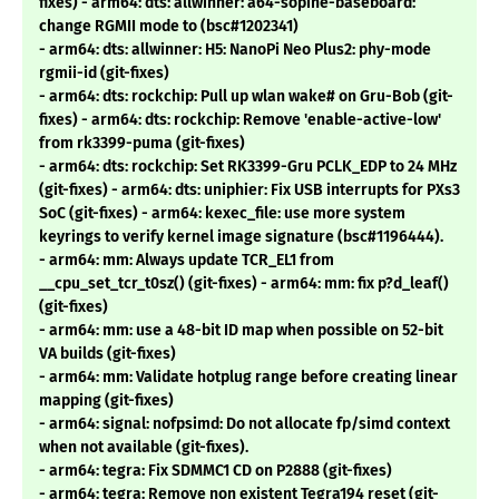
fixes) - arm64: dts: allwinner: a64-sopine-baseboard:
change RGMII mode to (bsc#1202341)
- arm64: dts: allwinner: H5: NanoPi Neo Plus2: phy-mode
rgmii-id (git-fixes)
- arm64: dts: rockchip: Pull up wlan wake# on Gru-Bob (git-
fixes) - arm64: dts: rockchip: Remove 'enable-active-low'
from rk3399-puma (git-fixes)
- arm64: dts: rockchip: Set RK3399-Gru PCLK_EDP to 24 MHz
(git-fixes) - arm64: dts: uniphier: Fix USB interrupts for PXs3
SoC (git-fixes) - arm64: kexec_file: use more system
keyrings to verify kernel image signature (bsc#1196444).
- arm64: mm: Always update TCR_EL1 from
__cpu_set_tcr_t0sz() (git-fixes) - arm64: mm: fix p?d_leaf()
(git-fixes)
- arm64: mm: use a 48-bit ID map when possible on 52-bit
VA builds (git-fixes)
- arm64: mm: Validate hotplug range before creating linear
mapping (git-fixes)
- arm64: signal: nofpsimd: Do not allocate fp/simd context
when not available (git-fixes).
- arm64: tegra: Fix SDMMC1 CD on P2888 (git-fixes)
- arm64: tegra: Remove non existent Tegra194 reset (git-