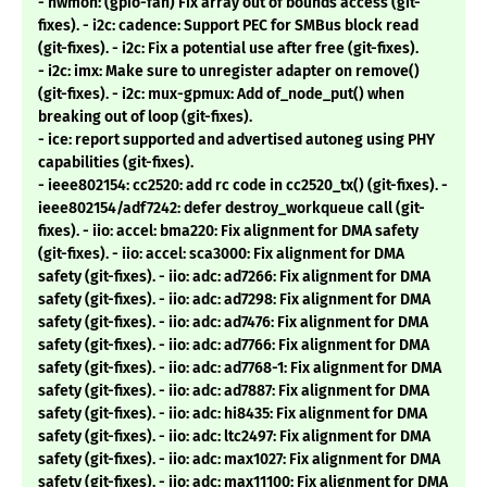
- hwmon: (gpio-fan) Fix array out of bounds access (git-
fixes). - i2c: cadence: Support PEC for SMBus block read
(git-fixes). - i2c: Fix a potential use after free (git-fixes).
- i2c: imx: Make sure to unregister adapter on remove()
(git-fixes). - i2c: mux-gpmux: Add of_node_put() when
breaking out of loop (git-fixes).
- ice: report supported and advertised autoneg using PHY
capabilities (git-fixes).
- ieee802154: cc2520: add rc code in cc2520_tx() (git-fixes). -
ieee802154/adf7242: defer destroy_workqueue call (git-
fixes). - iio: accel: bma220: Fix alignment for DMA safety
(git-fixes). - iio: accel: sca3000: Fix alignment for DMA
safety (git-fixes). - iio: adc: ad7266: Fix alignment for DMA
safety (git-fixes). - iio: adc: ad7298: Fix alignment for DMA
safety (git-fixes). - iio: adc: ad7476: Fix alignment for DMA
safety (git-fixes). - iio: adc: ad7766: Fix alignment for DMA
safety (git-fixes). - iio: adc: ad7768-1: Fix alignment for DMA
safety (git-fixes). - iio: adc: ad7887: Fix alignment for DMA
safety (git-fixes). - iio: adc: hi8435: Fix alignment for DMA
safety (git-fixes). - iio: adc: ltc2497: Fix alignment for DMA
safety (git-fixes). - iio: adc: max1027: Fix alignment for DMA
safety (git-fixes). - iio: adc: max11100: Fix alignment for DMA