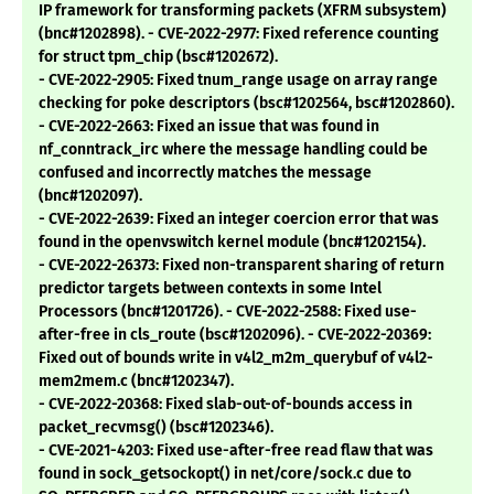
IP framework for transforming packets (XFRM subsystem)
(bnc#1202898). - CVE-2022-2977: Fixed reference counting
for struct tpm_chip (bsc#1202672).
- CVE-2022-2905: Fixed tnum_range usage on array range
checking for poke descriptors (bsc#1202564, bsc#1202860).
- CVE-2022-2663: Fixed an issue that was found in
nf_conntrack_irc where the message handling could be
confused and incorrectly matches the message
(bnc#1202097).
- CVE-2022-2639: Fixed an integer coercion error that was
found in the openvswitch kernel module (bnc#1202154).
- CVE-2022-26373: Fixed non-transparent sharing of return
predictor targets between contexts in some Intel
Processors (bnc#1201726). - CVE-2022-2588: Fixed use-
after-free in cls_route (bsc#1202096). - CVE-2022-20369:
Fixed out of bounds write in v4l2_m2m_querybuf of v4l2-
mem2mem.c (bnc#1202347).
- CVE-2022-20368: Fixed slab-out-of-bounds access in
packet_recvmsg() (bsc#1202346).
- CVE-2021-4203: Fixed use-after-free read flaw that was
found in sock_getsockopt() in net/core/sock.c due to