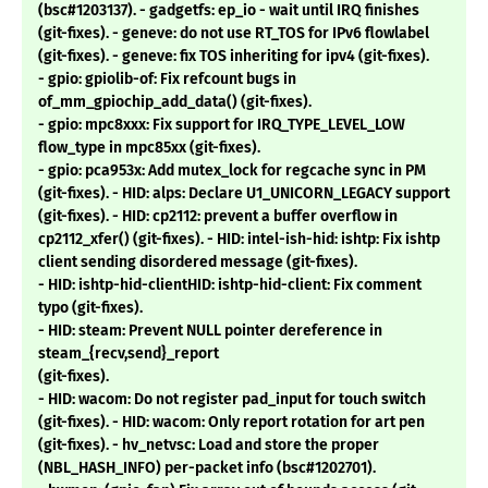
(bsc#1203137). - gadgetfs: ep_io - wait until IRQ finishes
(git-fixes). - geneve: do not use RT_TOS for IPv6 flowlabel
(git-fixes). - geneve: fix TOS inheriting for ipv4 (git-fixes).
- gpio: gpiolib-of: Fix refcount bugs in
of_mm_gpiochip_add_data() (git-fixes).
- gpio: mpc8xxx: Fix support for IRQ_TYPE_LEVEL_LOW
flow_type in mpc85xx (git-fixes).
- gpio: pca953x: Add mutex_lock for regcache sync in PM
(git-fixes). - HID: alps: Declare U1_UNICORN_LEGACY support
(git-fixes). - HID: cp2112: prevent a buffer overflow in
cp2112_xfer() (git-fixes). - HID: intel-ish-hid: ishtp: Fix ishtp
client sending disordered message (git-fixes).
- HID: ishtp-hid-clientHID: ishtp-hid-client: Fix comment
typo (git-fixes).
- HID: steam: Prevent NULL pointer dereference in
steam_{recv,send}_report
(git-fixes).
- HID: wacom: Do not register pad_input for touch switch
(git-fixes). - HID: wacom: Only report rotation for art pen
(git-fixes). - hv_netvsc: Load and store the proper
(NBL_HASH_INFO) per-packet info (bsc#1202701).