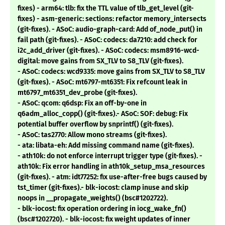
fixes) - arm64: tlb: fix the TTL value of tlb_get_level (git-
fixes) - asm-generic: sections: refactor memory_intersects
(git-fixes). - ASoC: audio-graph-card: Add of_node_put() in
fail path (git-fixes). - ASoC: codecs: da7210: add check for
i2c_add_driver (git-fixes). - ASoC: codecs: msm8916-wcd-
digital: move gains from SX_TLV to S8_TLV (git-fixes).
- ASoC: codecs: wcd9335: move gains from SX_TLV to S8_TLV
(git-fixes). - ASoC: mt6797-mt6351: Fix refcount leak in
mt6797_mt6351_dev_probe (git-fixes).
- ASoC: qcom: q6dsp: Fix an off-by-one in
q6adm_alloc_copp() (git-fixes).- ASoC: SOF: debug: Fix
potential buffer overflow by snprintf() (git-fixes).
- ASoC: tas2770: Allow mono streams (git-fixes).
- ata: libata-eh: Add missing command name (git-fixes).
- ath10k: do not enforce interrupt trigger type (git-fixes). -
ath10k: Fix error handling in ath10k_setup_msa_resources
(git-fixes). - atm: idt77252: fix use-after-free bugs caused by
tst_timer (git-fixes).- blk-iocost: clamp inuse and skip
noops in __propagate_weights() (bsc#1202722).
- blk-iocost: fix operation ordering in iocg_wake_fn()
(bsc#1202720). - blk-iocost: fix weight updates of inner