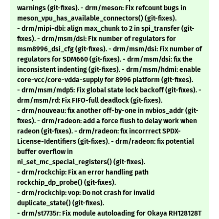
warnings (git-fixes). - drm/meson: Fix refcount bugs in
meson_vpu_has_available_connectors() (git-fixes).
- drm/mipi-dbi: align max_chunk to 2 in spi_transfer (git-
fixes). - drm/msm/dsi: Fix number of regulators for
msm8996_dsi_cfg (git-fixes). - drm/msm/dsi: Fix number of
regulators for SDM660 (git-fixes). - drm/msm/dsi: fix the
inconsistent indenting (git-fixes). - drm/msm/hdmi: enable
core-vcc/core-vdda-supply for 8996 platform (git-fixes).
- drm/msm/mdp5: Fix global state lock backoff (git-fixes). -
drm/msm/rd: Fix FIFO-full deadlock (git-fixes).
- drm/nouveau: fix another off-by-one in nvbios_addr (git-
fixes). - drm/radeon: add a force flush to delay work when
radeon (git-fixes). - drm/radeon: fix incorrrect SPDX-
License-Identifiers (git-fixes). - drm/radeon: fix potential
buffer overflow in
ni_set_mc_special_registers() (git-fixes).
- drm/rockchip: Fix an error handling path
rockchip_dp_probe() (git-fixes).
- drm/rockchip: vop: Do not crash for invalid
duplicate_state() (git-fixes).
- drm/st7735r: Fix module autoloading for Okaya RH128128T