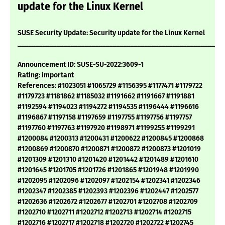
update for the Linux Kernel
SUSE Security Update: Security update for the Linux Kernel
___________________________________________________________
Announcement ID: SUSE-SU-2022:3609-1
Rating: important
References: #1023051 #1065729 #1156395 #1177471 #1179722
#1179723 #1181862 #1185032 #1191662 #1191667 #1191881
#1192594 #1194023 #1194272 #1194535 #1196444 #1196616
#1196867 #1197158 #1197659 #1197755 #1197756 #1197757
#1197760 #1197763 #1197920 #1198971 #1199255 #1199291
#1200084 #1200313 #1200431 #1200622 #1200845 #1200868
#1200869 #1200870 #1200871 #1200872 #1200873 #1201019
#1201309 #1201310 #1201420 #1201442 #1201489 #1201610
#1201645 #1201705 #1201726 #1201865 #1201948 #1201990
#1202095 #1202096 #1202097 #1202154 #1202341 #1202346
#1202347 #1202385 #1202393 #1202396 #1202447 #1202577
#1202636 #1202672 #1202677 #1202701 #1202708 #1202709
#1202710 #1202711 #1202712 #1202713 #1202714 #1202715
#1202716 #1202717 #1202718 #1202720 #1202722 #1202745