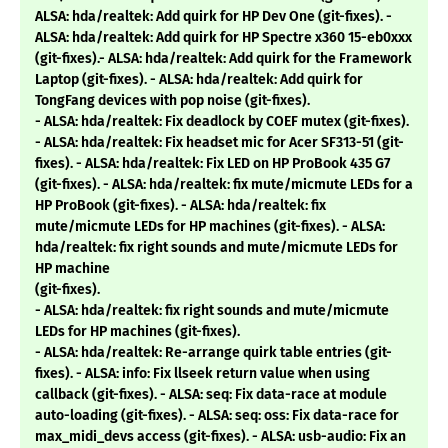
ALSA: hda/realtek: Add quirk for HP Dev One (git-fixes). -
ALSA: hda/realtek: Add quirk for HP Spectre x360 15-eb0xxx
(git-fixes).- ALSA: hda/realtek: Add quirk for the Framework
Laptop (git-fixes). - ALSA: hda/realtek: Add quirk for
TongFang devices with pop noise (git-fixes).
- ALSA: hda/realtek: Fix deadlock by COEF mutex (git-fixes).
- ALSA: hda/realtek: Fix headset mic for Acer SF313-51 (git-
fixes). - ALSA: hda/realtek: Fix LED on HP ProBook 435 G7
(git-fixes). - ALSA: hda/realtek: fix mute/micmute LEDs for a
HP ProBook (git-fixes). - ALSA: hda/realtek: fix
mute/micmute LEDs for HP machines (git-fixes). - ALSA:
hda/realtek: fix right sounds and mute/micmute LEDs for
HP machine
(git-fixes).
- ALSA: hda/realtek: fix right sounds and mute/micmute
LEDs for HP machines (git-fixes).
- ALSA: hda/realtek: Re-arrange quirk table entries (git-
fixes). - ALSA: info: Fix llseek return value when using
callback (git-fixes). - ALSA: seq: Fix data-race at module
auto-loading (git-fixes). - ALSA: seq: oss: Fix data-race for
max_midi_devs access (git-fixes). - ALSA: usb-audio: Fix an