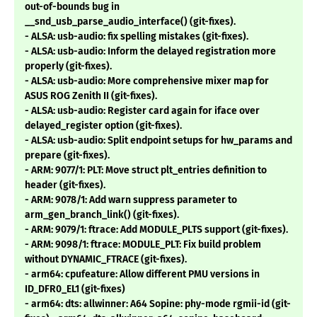
out-of-bounds bug in
__snd_usb_parse_audio_interface() (git-fixes).
- ALSA: usb-audio: fix spelling mistakes (git-fixes).
- ALSA: usb-audio: Inform the delayed registration more
properly (git-fixes).
- ALSA: usb-audio: More comprehensive mixer map for
ASUS ROG Zenith II (git-fixes).
- ALSA: usb-audio: Register card again for iface over
delayed_register option (git-fixes).
- ALSA: usb-audio: Split endpoint setups for hw_params and
prepare (git-fixes).
- ARM: 9077/1: PLT: Move struct plt_entries definition to
header (git-fixes).
- ARM: 9078/1: Add warn suppress parameter to
arm_gen_branch_link() (git-fixes).
- ARM: 9079/1: ftrace: Add MODULE_PLTS support (git-fixes).
- ARM: 9098/1: ftrace: MODULE_PLT: Fix build problem
without DYNAMIC_FTRACE (git-fixes).
- arm64: cpufeature: Allow different PMU versions in
ID_DFR0_EL1 (git-fixes)
- arm64: dts: allwinner: A64 Sopine: phy-mode rgmii-id (git-