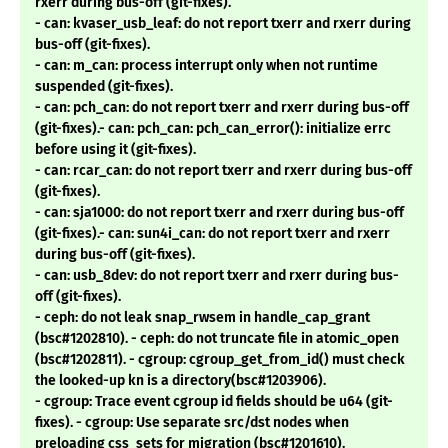
rxerr during bus-off (git-fixes).
- can: kvaser_usb_leaf: do not report txerr and rxerr during
bus-off (git-fixes).
- can: m_can: process interrupt only when not runtime
suspended (git-fixes).
- can: pch_can: do not report txerr and rxerr during bus-off
(git-fixes).- can: pch_can: pch_can_error(): initialize errc
before using it (git-fixes).
- can: rcar_can: do not report txerr and rxerr during bus-off
(git-fixes).
- can: sja1000: do not report txerr and rxerr during bus-off
(git-fixes).- can: sun4i_can: do not report txerr and rxerr
during bus-off (git-fixes).
- can: usb_8dev: do not report txerr and rxerr during bus-
off (git-fixes).
- ceph: do not leak snap_rwsem in handle_cap_grant
(bsc#1202810). - ceph: do not truncate file in atomic_open
(bsc#1202811). - cgroup: cgroup_get_from_id() must check
the looked-up kn is a directory(bsc#1203906).
- cgroup: Trace event cgroup id fields should be u64 (git-
fixes). - cgroup: Use separate src/dst nodes when
preloading css_sets for migration (bsc#1201610).