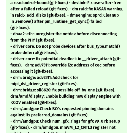
a read out-of-bound (git-fixes) - devlink: Fix use-after-free
after a failed reload (git-fixes). - dm raid: fix KASAN warning
in raid5_add_disks (git-fixes). - dmaengine: sprd: Cleanup
in .remove() after pm_runtime_get_sync() failed
(git-fixes).
- dpaa2-eth: unregister the netdev before disconnecting
from the PHY (git-fixes).
- driver core: Do not probe devices after bus_type.match()
probe deferral(git-fixes).
- driver core: fix potential deadlock in __driver_attach (git-
fixes). - drm: adv7511: override i2c address of cec before
accessing it (git-fixes).
- drm: bridge: adv7511: Add check for
mipi_dsi_driver_register (git-fixes).
- drm: bridge: sii8620: fix possible off-by-one (git-fixes). -
drm/amd/display: Enable building new display engine with
KCOV enabled (git-fixes).
- drm/amdgpu: Check BO's requested pinning domains
against its preferred_domains (git-fixes).
- drm/amdgpu: Check num_gfx_rings for gfx v9_0 rb setup
(git-fixes). - drm/amdgpu: mmVM_L2_CNTL3 register not