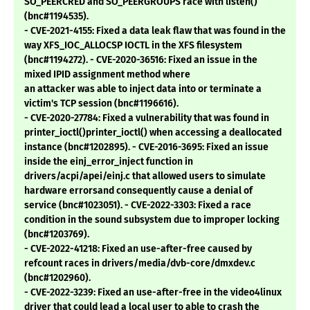
SO_PEERCRED and SO_PEERGROUPS race with listen()
(bnc#1194535).
- CVE-2021-4155: Fixed a data leak flaw that was found in the
way XFS_IOC_ALLOCSP IOCTL in the XFS filesystem
(bnc#1194272). - CVE-2020-36516: Fixed an issue in the
mixed IPID assignment method where
an attacker was able to inject data into or terminate a
victim's TCP session (bnc#1196616).
- CVE-2020-27784: Fixed a vulnerability that was found in
printer_ioctl()printer_ioctl() when accessing a deallocated
instance (bnc#1202895). - CVE-2016-3695: Fixed an issue
inside the einj_error_inject function in
drivers/acpi/apei/einj.c that allowed users to simulate
hardware errorsand consequently cause a denial of
service (bnc#1023051). - CVE-2022-3303: Fixed a race
condition in the sound subsystem due to improper locking
(bnc#1203769).
- CVE-2022-41218: Fixed an use-after-free caused by
refcount races in drivers/media/dvb-core/dmxdev.c
(bnc#1202960).
- CVE-2022-3239: Fixed an use-after-free in the video4linux
driver that could lead a local user to able to crash the