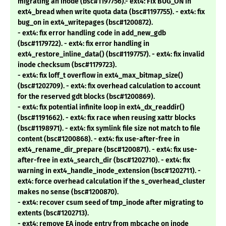
migrating an inode (bsc#1197756).- ext4: Fix BUG_ON in
ext4_bread when write quota data (bsc#1197755). - ext4: fix
bug_on in ext4_writepages (bsc#1200872).
- ext4: fix error handling code in add_new_gdb
(bsc#1179722). - ext4: fix error handling in
ext4_restore_inline_data() (bsc#1197757). - ext4: fix invalid
inode checksum (bsc#1179723).
- ext4: fix loff_t overflow in ext4_max_bitmap_size()
(bsc#1202709). - ext4: fix overhead calculation to account
for the reserved gdt blocks (bsc#1200869).
- ext4: fix potential infinite loop in ext4_dx_readdir()
(bsc#1191662). - ext4: fix race when reusing xattr blocks
(bsc#1198971). - ext4: fix symlink file size not match to file
content (bsc#1200868). - ext4: fix use-after-free in
ext4_rename_dir_prepare (bsc#1200871). - ext4: fix use-
after-free in ext4_search_dir (bsc#1202710). - ext4: fix
warning in ext4_handle_inode_extension (bsc#1202711). -
ext4: force overhead calculation if the s_overhead_cluster
makes no sense (bsc#1200870).
- ext4: recover csum seed of tmp_inode after migrating to
extents (bsc#1202713).
- ext4: remove EA inode entry from mbcache on inode