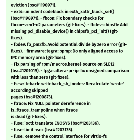
eviction (bsc#1198971).
- ext4: unindent codeblock in ext4_xattr_block_set()
(bsc#1198971). - fbcon: Fix boundary checks for
fbcon=vc:n1-n2 parameters (git-fixes). - fbdev: chipsfb: Add
missing pci_disable_device() in chipsfb_pci_init() (git-
fixes).
- fbdev: fb_pm2fb: Avoid potential divide by zero error (git-
fixes). - firmware: tegra: bpmp: Do only aligned access to
IPC memory area (git-fixes).
- Fix parsing of rpm/macros.kernel-source on SLE12
(bsc#1201019). - fpga: altera-pr-ip: fix unsigned comparison
with less than zero (git-fixes).
- fs-writeback: writeback_sb_inodes: Recalculate 'wrote'
according skipped
pages (bsc#1200873).
- ftrace: Fix NULL pointer dereference in
is_ftrace_trampoline when ftrace
is dead (git-fixes).
- fuse: ioctl: translate ENOSYS (bsc#1203136).
- fuse: limit nsec (bsc#1203135).
- fuse: Remove the control interface for virtio-fs