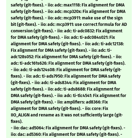
safety (git-fixes). - iio: adc: max1118: Fix alignment for DMA
safety (git-fixes). - iio: adc: mcp320x: Fix alignment for DMA
safety (git-fixes). - iio: adc: mcp3911: make use of the sign
bit (git-fixes). - iio: adc: mcp3911: use correct formula for AD
conversion (git-fixes). - iio: adc: ti-adc0832: Fix alignment
for DMA safety (git-fixes). - iio: adc: ti-adc084s021: Fix
alignment for DMA safety (git-fixes). - iio: adc: ti-adc12138:
Fix alignment for DMA safety (git-fixes). - iio: adc: ti-
adc128s052: Fix alignment for DMA safety (git-fixes). - iio:
adc: ti-adc161s626: Fix alignment for DMA safety (git-fixes).
- iio: adc: ti-ads124s08: Fix alignment for DMA safety (git-
fixes). - iio: adc: ti-ads7950: Fix alignment for DMA safety
(git-fixes). - iio: adc: ti-ads8344: Fix alignment for DMA
safety (git-fixes). - iio: adc: ti-ads8688: Fix alignment for
DMA safety (git-fixes). - iio: adc: ti-tlc4541: Fix alignment for
DMA safety (git-fixes). - iio: amplifiers: ad8366: Fix
alignment for DMA safety (git-fixes). - iio: core: Fix
IIO_ALIGN and rename as it was not sufficiently large (git-
fixes).
- iio: dac: ad5064: Fix alignment for DMA safety (git-fixes). -
iio: dac: ad5360: Fix alignment for DMA safety (git-fixes). -