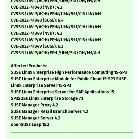
CVSS:3.1/AV:L/AC:H/PR:L/UI:N/S:U/C:H/I:H/A:H
CVE-2022-41848 (NVD) : 4.2
CVSS:3.1/AV:P/AC:H/PR:N/UI:N/S:U/C:N/I:N/A:H
CVE-2022-41848 (SUSE): 6.4
CVSS:3.1/AV:P/AC:H/PR:N/UI:N/S:U/C:H/I:H/A:H
CVE-2022-41849 (NVD) : 4.2
CVSS:3.1/AV:P/AC:H/PR:N/UI:N/S:U/C:N/I:N/A:H
CVE-2022-41849 (SUSE): 6.3
CVSS:3.1/AV:P/AC:H/PR:L/UI:N/S:U/C:H/I:H/A:H
Affected Products:
SUSE Linux Enterprise High Performance Computing 15-SP3
SUSE Linux Enterprise Module for Public Cloud 15-SP3 SUSE
Linux Enterprise Server 15-SP3
SUSE Linux Enterprise Server for SAP Applications 15-
SP3SUSE Linux Enterprise Storage 7.1
SUSE Manager Proxy 4.2
SUSE Manager Retail Branch Server 4.2
SUSE Manager Server 4.2
openSUSE Leap 15.3
___________________________________________________________