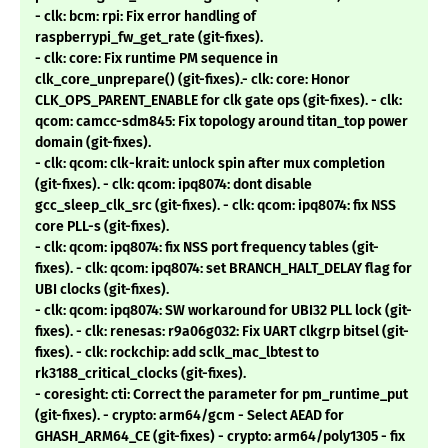
- clk: bcm: rpi: Fix error handling of
raspberrypi_fw_get_rate (git-fixes).
- clk: core: Fix runtime PM sequence in
clk_core_unprepare() (git-fixes).- clk: core: Honor
CLK_OPS_PARENT_ENABLE for clk gate ops (git-fixes). - clk:
qcom: camcc-sdm845: Fix topology around titan_top power
domain (git-fixes).
- clk: qcom: clk-krait: unlock spin after mux completion
(git-fixes). - clk: qcom: ipq8074: dont disable
gcc_sleep_clk_src (git-fixes). - clk: qcom: ipq8074: fix NSS
core PLL-s (git-fixes).
- clk: qcom: ipq8074: fix NSS port frequency tables (git-
fixes). - clk: qcom: ipq8074: set BRANCH_HALT_DELAY flag for
UBI clocks (git-fixes).
- clk: qcom: ipq8074: SW workaround for UBI32 PLL lock (git-
fixes). - clk: renesas: r9a06g032: Fix UART clkgrp bitsel (git-
fixes). - clk: rockchip: add sclk_mac_lbtest to
rk3188_critical_clocks (git-fixes).
- coresight: cti: Correct the parameter for pm_runtime_put
(git-fixes). - crypto: arm64/gcm - Select AEAD for
GHASH_ARM64_CE (git-fixes) - crypto: arm64/poly1305 - fix