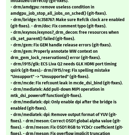
initialized correctly (git-fixes).
- drm/amdgpu: remove useless condition in
amdgpu_job_stop_all_jobs_on_sched() (git-fixes).
- drm/bridge: tc358767: Make sure Refclk clock are enabled
(git-fixes). - drm/doc: Fix comment typo (git-fixes).
- drm/exynos/exynos7_drm_decon: free resources when
clk_set_parent() failed (git-fixes).
- drm/gem: Fix GEM handle release errors (git-fixes).
- drm/gem: Properly annotate WW context on
drm_gem_lock_reservations() error (git-fixes).
- drm/i915/glk: ECS Liva Q2 needs GLK HDMI port timing
quirk (git-fixes).- drm/i915/reg: Fix spelling mistake
"Unsupport" -> "Unsupported" (git-fixes).
- drm/mcde: Fix refcount leak in mcde_dsi_bind (git-fixes).
- drm/mediatek: Add pull-down MIPI operation in
mtk_dsi_poweroff function(git-fixes).
- drm/mediatek: dpi: Only enable dpi after the bridge is
enabled (git-fixes).
- drm/mediatek: dpi: Remove output format of YUV (git-
fixes). - drm/meson: Correct OSD1 global alpha value (git-
fixes). - drm/meson: Fix OSD1 RGB to YCbCr coefficient (git-
fixes). - drm/meson: Fix overflow implicit truncation