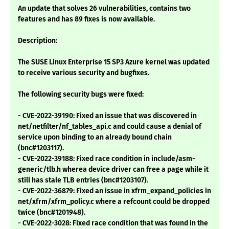
An update that solves 26 vulnerabilities, contains two
features and has 89 fixes is now available.
Description:
The SUSE Linux Enterprise 15 SP3 Azure kernel was updated
to receive various security and bugfixes.
The following security bugs were fixed:
- CVE-2022-39190: Fixed an issue that was discovered in
net/netfilter/nf_tables_api.c and could cause a denial of
service upon binding to an already bound chain
(bnc#1203117).
- CVE-2022-39188: Fixed race condition in include/asm-
generic/tlb.h wherea device driver can free a page while it
still has stale TLB entries (bnc#1203107).
- CVE-2022-36879: Fixed an issue in xfrm_expand_policies in
net/xfrm/xfrm_policy.c where a refcount could be dropped
twice (bnc#1201948).
- CVE-2022-3028: Fixed race condition that was found in the