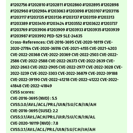
#1202756 #1202810 #1202811 #1202860 #1202895 #1202898
#1202960 #1202984 #1203063 #1203098 #1203107 #1203116
#1203117 #1203135 #1203136 #1203137 #1203159 #1203313
#1203389 #1203410 #1203424 #1203552 #1203622 #1203737
#1203769 #1203906 #1203909 #1203933 #1203935 #1203939
#1203987 #1203992 PED-529 SLE-24635
Cross-References: CVE-2016-3695 CVE-2020-16119 CVE-
2020-27784 CVE-2020-36516 CVE-2021-4155 CVE-2021-4203
CVE-2022-20368 CVE-2022-20369 CVE-2022-2503 CVE-2022-
2586 CVE-2022-2588 CVE-2022-26373 CVE-2022-2639 CVE-
2022-2663 CVE-2022-2905 CVE-2022-2977 CVE-2022-3028 CVE-
2022-3239 CVE-2022-3303 CVE-2022-36879 CVE-2022-39188
CVE-2022-39190 CVE-2022-41218 CVE-2022-41222 CVE-2022-
41848 CVE-2022-41849
CVSS scores:
CVE-2016-3695 (NVD) : 5.5
CVSS:3.0/AV:L/AC:L/PR:L/UI:N/S:U/C:N/I:N/A:H
CVE-2016-3695 (SUSE): 2.2
CVSS:3.1/AV:L/AC:H/PR:L/UI:R/S:U/C:N/I:N/A:L
CVE-2020-16119 (NVD) : 7.8
CVSS:3.1/AV:L/AC:L/PR:L/UI:N/S:U/C:H/I:H/A:H