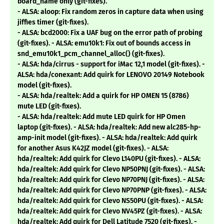
board_name only (git-fixes).
- ALSA: aloop: Fix random zeros in capture data when using
jiffies timer (git-fixes).
- ALSA: bcd2000: Fix a UAF bug on the error path of probing
(git-fixes). - ALSA: emu10k1: Fix out of bounds access in
snd_emu10k1_pcm_channel_alloc() (git-fixes).
- ALSA: hda/cirrus - support for iMac 12,1 model (git-fixes). -
ALSA: hda/conexant: Add quirk for LENOVO 20149 Notebook
model (git-fixes).
- ALSA: hda/realtek: Add a quirk for HP OMEN 15 (8786)
mute LED (git-fixes).
- ALSA: hda/realtek: Add mute LED quirk for HP Omen
laptop (git-fixes). - ALSA: hda/realtek: Add new alc285-hp-
amp-init model (git-fixes). - ALSA: hda/realtek: Add quirk
for another Asus K42JZ model (git-fixes). - ALSA:
hda/realtek: Add quirk for Clevo L140PU (git-fixes). - ALSA:
hda/realtek: Add quirk for Clevo NP50PNJ (git-fixes). - ALSA:
hda/realtek: Add quirk for Clevo NP70PNJ (git-fixes). - ALSA:
hda/realtek: Add quirk for Clevo NP70PNP (git-fixes). - ALSA:
hda/realtek: Add quirk for Clevo NS50PU (git-fixes). - ALSA:
hda/realtek: Add quirk for Clevo NV45PZ (git-fixes). - ALSA:
hda/realtek: Add quirk for Dell Latitude 7520 (git-fixes). -