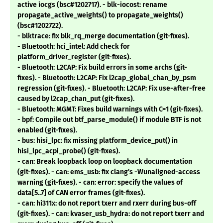
active iocgs (bsc#1202717). - blk-iocost: rename
propagate_active_weights() to propagate_weights()
(bsc#1202722).
- blktrace: fix blk_rq_merge documentation (git-fixes).
- Bluetooth: hci_intel: Add check for
platform_driver_register (git-fixes).
- Bluetooth: L2CAP: Fix build errors in some archs (git-
fixes). - Bluetooth: L2CAP: Fix l2cap_global_chan_by_psm
regression (git-fixes). - Bluetooth: L2CAP: Fix use-after-free
caused by l2cap_chan_put (git-fixes).
- Bluetooth: MGMT: Fixes build warnings with C=1 (git-fixes).
- bpf: Compile out btf_parse_module() if module BTF is not
enabled (git-fixes).
- bus: hisi_lpc: fix missing platform_device_put() in
hisi_lpc_acpi_probe() (git-fixes).
- can: Break loopback loop on loopback documentation
(git-fixes). - can: ems_usb: fix clang's -Wunaligned-access
warning (git-fixes). - can: error: specify the values of
data[5..7] of CAN error frames (git-fixes).
- can: hi311x: do not report txerr and rxerr during bus-off
(git-fixes). - can: kvaser_usb_hydra: do not report txerr and