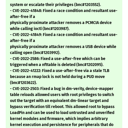
system or escalate their privileges (bnc#1203552).
- CVE-2022-41848: Fixed a race condition and resultant use-
after-free if a
physically proximate attacker removes a PCMCIA device
while calling ioctl (bnc#1203987).
- CVE-2022-41849: Fixed a race condition and resultant use-
after-free if a
physically proximate attacker removes a USB device while
calling open (bnc#1203992).
- CVE-2022-2586: Fixed a use-after-free which can be
triggered when a nfttable is deleted (bnc#1202095).
- CVE-2022-41222: Fixed a use-after-free via a stale TLB
because an rmap lock is not held during a PUD move
(bnc#1203622).
- CVE-2022-2503: Fixed a bug in dm-verity, device-mapper
table reloads allowed users with root privileges to switch
out the target with an equivalent dm-linear target and
bypass verification till reboot. This allowed root to bypass
LoadPin and can be used to load untrusted and unverified
kernel modules and firmware, which implies arbitrary
kernel execution and persistence for peripherals that do