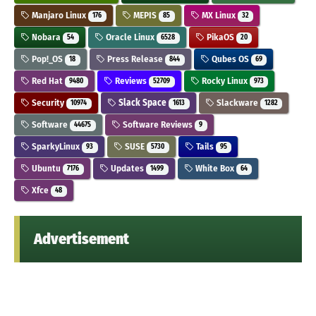
Manjaro Linux
MEPIS
MX Linux
176
85
32
Nobara
Oracle Linux
PikaOS
54
6528
20
Pop!_OS
Press Release
Qubes OS
18
844
69
Red Hat
Reviews
Rocky Linux
9480
52709
973
Security
Slack Space
Slackware
10974
1613
1282
Software
Software Reviews
44675
9
SparkyLinux
SUSE
Tails
93
5730
95
Ubuntu
Updates
White Box
7176
1499
64
Xfce
48
Advertisement