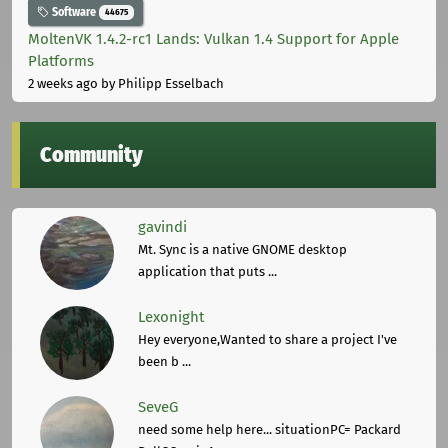
Software
44675
MoltenVK 1.4.2-rc1 Lands: Vulkan 1.4 Support for Apple
Platforms
2 weeks ago
by Philipp Esselbach
Community
gavindi
Mt. Sync is a native GNOME desktop
application that puts ...
Lexonight
Hey everyone,Wanted to share a project I've
been b ...
SeveG
need some help here... situationPC= Packard