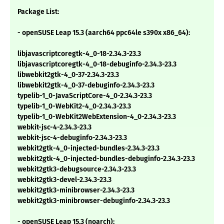
Package List:
- openSUSE Leap 15.3 (aarch64 ppc64le s390x x86_64):
libjavascriptcoregtk-4_0-18-2.34.3-23.3
libjavascriptcoregtk-4_0-18-debuginfo-2.34.3-23.3
libwebkit2gtk-4_0-37-2.34.3-23.3
libwebkit2gtk-4_0-37-debuginfo-2.34.3-23.3
typelib-1_0-JavaScriptCore-4_0-2.34.3-23.3
typelib-1_0-WebKit2-4_0-2.34.3-23.3
typelib-1_0-WebKit2WebExtension-4_0-2.34.3-23.3
webkit-jsc-4-2.34.3-23.3
webkit-jsc-4-debuginfo-2.34.3-23.3
webkit2gtk-4_0-injected-bundles-2.34.3-23.3
webkit2gtk-4_0-injected-bundles-debuginfo-2.34.3-23.3
webkit2gtk3-debugsource-2.34.3-23.3
webkit2gtk3-devel-2.34.3-23.3
webkit2gtk3-minibrowser-2.34.3-23.3
webkit2gtk3-minibrowser-debuginfo-2.34.3-23.3
- openSUSE Leap 15.3 (noarch):