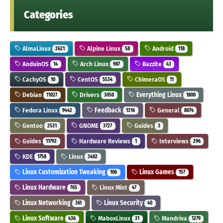
Categories
AlmaLinux
Alpine Linux
Android
2621
58
118
AnduinOS
Arch Linux
Bazzite
14
987
43
CachyOS
CentOS
ChimeraOS
10
5534
11
Debian
Drivers
Everything Linux
11027
3050
1800
Fedora Linux
Feedback
General
9442
1316
8074
Gentoo
GNOME
Guides
2531
3727
3
Guides
Hardware Reviews
Interviews
11792
1
296
KDE
Linux
1758
3402
Linux Customization Tweaking
Linux Games
106
157
Linux Hardware
Linux Mint
765
47
Linux Networking
Linux Security
361
40
Linux Software
MaboxLinux
Mandriva
436
31
1279