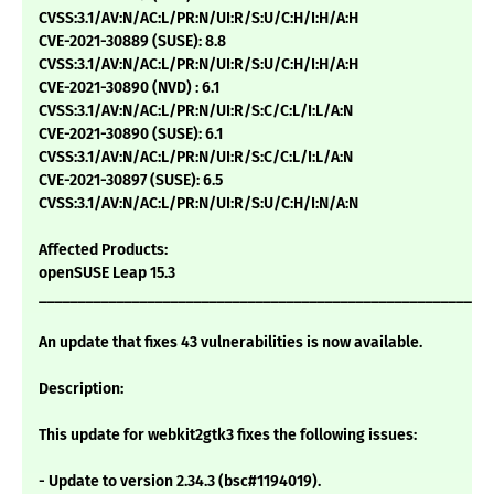
CVSS:3.1/AV:N/AC:L/PR:N/UI:R/S:U/C:H/I:H/A:H
CVE-2021-30889 (SUSE): 8.8
CVSS:3.1/AV:N/AC:L/PR:N/UI:R/S:U/C:H/I:H/A:H
CVE-2021-30890 (NVD) : 6.1
CVSS:3.1/AV:N/AC:L/PR:N/UI:R/S:C/C:L/I:L/A:N
CVE-2021-30890 (SUSE): 6.1
CVSS:3.1/AV:N/AC:L/PR:N/UI:R/S:C/C:L/I:L/A:N
CVE-2021-30897 (SUSE): 6.5
CVSS:3.1/AV:N/AC:L/PR:N/UI:R/S:U/C:H/I:N/A:N
Affected Products:
openSUSE Leap 15.3
___________________________________________________________
An update that fixes 43 vulnerabilities is now available.
Description:
This update for webkit2gtk3 fixes the following issues:
- Update to version 2.34.3 (bsc#1194019).