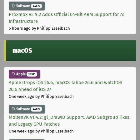
Software
44675
Proxmox VE 9.2 Adds Official 64-Bit ARM Support for AI
Infrastructure
5 hours ago
by Philipp Esselbach
macOS
Apple
10301
Apple Drops iOS 26.6, macOS Tahoe 26.6 and watchOS
26.6 Ahead of iOS 27
One week ago
by Philipp Esselbach
Software
44675
MoltenVK v1.4.2: gl_DrawID Support, AMD Subgroup Fixes,
and Legacy GPU Patches
One week ago
by Philipp Esselbach